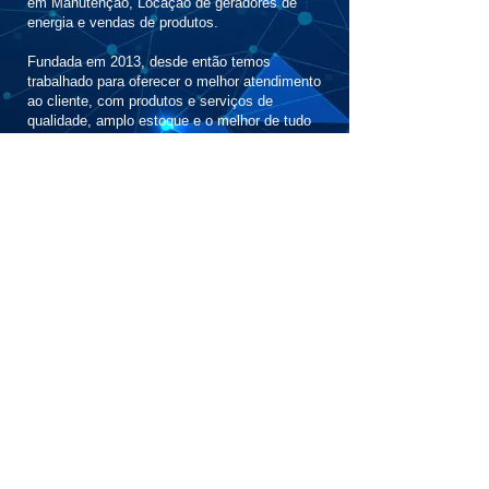
em Manutenção, Locação de geradores de
energia e vendas de produtos.
Fundada em 2013, desde então temos
trabalhado para oferecer o melhor atendimento
ao cliente, com produtos e serviços de
qualidade, amplo estoque e o melhor de tudo
isso, comercializados a preço justo de
mercado.
Nossa missão é oferecer serviços e produtos
de alta qualidade no ramo energético para
comércio e indústrias. Buscando minimizar e
otimizar o tempo de busca dos serviços e
produtos.
Solicite seu orçamento
O Grupo Rilly está pronto para ajudar você no
que precisar!