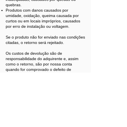
quebras.
Produtos com danos causados por
umidade, oxidação, queima causada por
curtos ou em locais impróprios, causados
por erro de instalação ou voltagem.
Se o produto não for enviado nas condições
citadas, o retorno será rejeitado.
Os custos de devolução são de
responsabilidade do adquirente e, assim
como o retorno, são por nossa conta
quando for comprovado o defeito de
fabricação.
Caso o produto seja enviado e não
apresente defeito, o custo do retorno ficará
por conta do cliente.